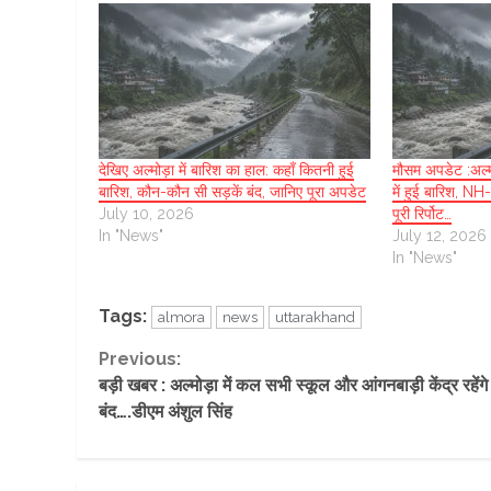
देखिए अल्मोड़ा में बारिश का हाल: कहाँ कितनी हुई
मौसम अपडेट :अल्मोड़
बारिश, कौन-कौन सी सड़कें बंद, जानिए पूरा अपडेट
में हुई बारिश, NH
July 10, 2026
पूरी रिर्पोट…
In "News"
July 12, 2026
In "News"
Tags:
almora
news
uttarakhand
Continue
Previous:
बड़ी खबर : अल्मोड़ा में कल सभी स्कूल और आंगनबाड़ी केंद्र रहेंगे
Reading
बंद….डीएम अंशुल सिंह