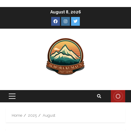
Skip
August 8, 2026
to
Facebook
Instagram
Twitter
content
Primary
Menu
Home
2025
August