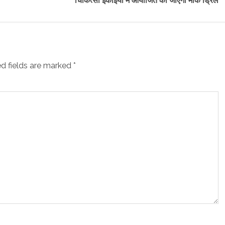
चिकित्सा इकाईयों में आयोजित की जाएगी माॅक ड्रिल
d fields are marked
*