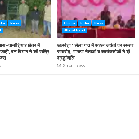
dia
News
Almora
India
News
d
Uttarakhand
रा–पानीड़ियार क्षेत्र में
अल्मोड़ा : सेला गांव में अटल जयंती पर स्मरण
ाही, वन विभाग ने की रात्रि
समारोह, भाजपा नेताओं व कार्यकर्ताओं ने दी
ंजरा
श्रद्धांजलि
o
8 months ago