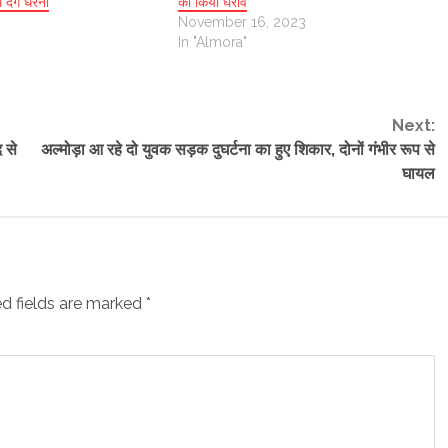
ं देंगे धरना
का किया घेराव
November 16, 2023
In "Almora"
Next:
द से
अल्मोड़ा आ रहे दो युवक‌ सड़क दुघर्टना का हुए शिकार, दोनों गंभीर रूप से
घायल
d fields are marked
*