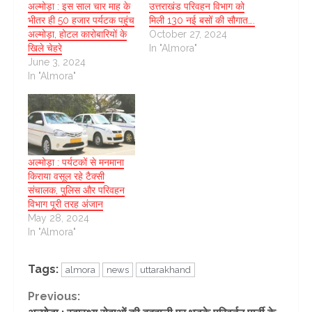
अल्मोड़ा : इस साल चार माह के
उत्तराखंड परिवहन विभाग को
भीतर ही 50 हजार पर्यटक पहुंच
मिली 130 नई बसों की सौगात….
अल्मोड़ा, होटल कारोबारियों के
October 27, 2024
खिले चेहरे
In "Almora"
June 3, 2024
In "Almora"
अल्मोड़ा : पर्यटकों से मनमाना
किराया वसूल रहे टैक्सी
संचालक, पुलिस और परिवहन
विभाग पूरी तरह अंजान
May 28, 2024
In "Almora"
Tags:
almora
news
uttarakhand
Continue
Previous: