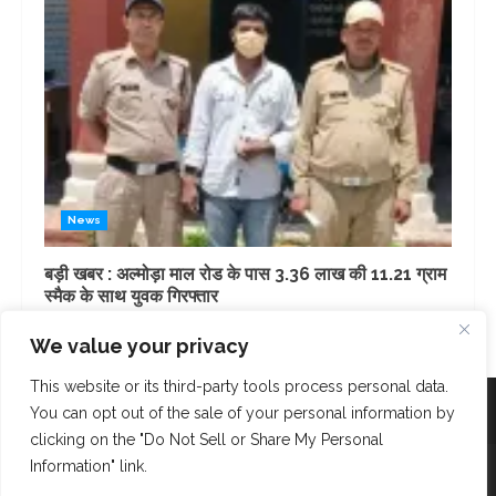
News
बड़ी खबर : अल्मोड़ा माल रोड के पास 3.36 लाख की 11.21 ग्राम
स्मैक के साथ युवक गिरफ्तार
1 day ago
We value your privacy
This website or its third-party tools process personal data.
Facebook
Instagram
Twitter
You can opt out of the sale of your personal information by
clicking on the "Do Not Sell or Share My Personal
Copyright © AK Fast News 2023. Powered and Designed
Information" link.
by
Bloop Social Network