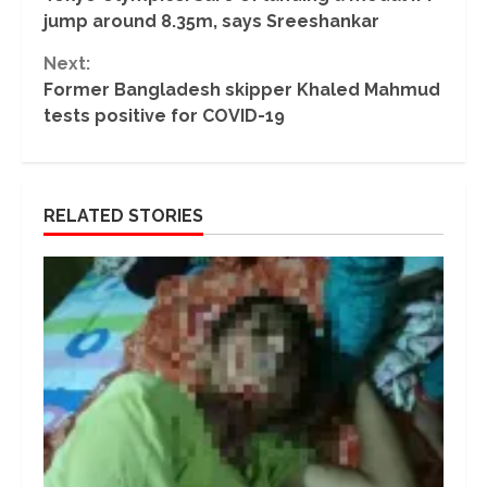
Reading
jump around 8.35m, says Sreeshankar
pic.twitter.com/GDRUEnBOT0
— ANI (@ANI) March 26,
Next:
2023
Former Bangladesh skipper Khaled Mahmud
tests positive for COVID-19
RELATED STORIES