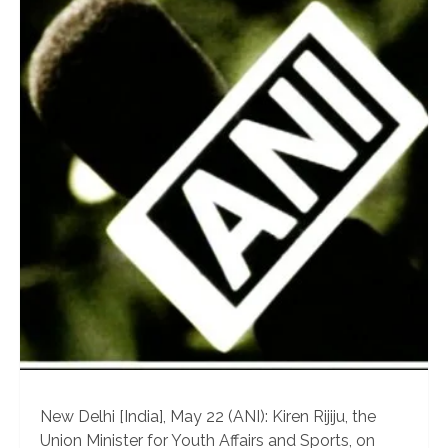
New Delhi [India], May 22 (ANI): Kiren Rijiju, the
Union Minister for Youth Affairs and Sports, on