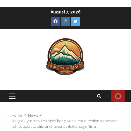
Skip
August 7, 2026
to
Facebook
Instagram
Twitter
content
Primary
Menu
Home
News
Tokyo Olympics: PM Modi has given clear direction to provide
full support to elite and junior athletes, says Rijiju