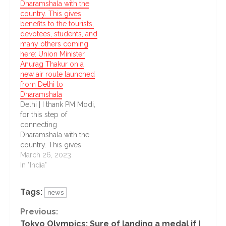
Dharamshala with the
from July 23.
country. This gives
benefits to the tourists,
devotees, students, and
many others coming
here: Union Minister
Anurag Thakur on a
new air route launched
from Delhi to
Dharamshala
Delhi | I thank PM Modi,
for this step of
connecting
Dharamshala with the
country. This gives
benefits to the tourists,
March 26, 2023
devotees, students, and
In "India"
many others coming
here: Union Minister
Tags:
news
Anurag Thakur on a
new air route launched
Continue
Previous:
from Delhi to
Tokyo Olympics: Sure of landing a medal if I
Dharamshala