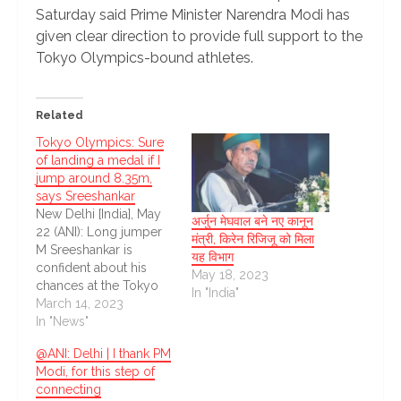
Saturday said Prime Minister Narendra Modi has
given clear direction to provide full support to the
Tokyo Olympics-bound athletes.
Related
Tokyo Olympics: Sure
of landing a medal if I
jump around 8.35m,
says Sreeshankar
New Delhi [India], May
अर्जुन मेघवाल बने नए कानून
22 (ANI): Long jumper
मंत्री, किरेन रिजिजू को मिला
M Sreeshankar is
यह विभाग
confident about his
May 18, 2023
chances at the Tokyo
In "India"
Olympic Games,
March 14, 2023
believing that an 8.35m
In "News"
jump will earn him a
@ANI: Delhi | I thank PM
medal in the
Modi, for this step of
showpiece event
connecting
scheduled to be held