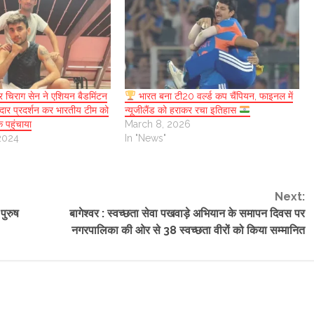
और चिराग सेन ने एशियन बैडमिंटन
भारत बना टी20 वर्ल्ड कप चैंपियन, फाइनल में
नदार प्रदर्शन कर भारतीय टीम को
न्यूजीलैंड को हराकर रचा इतिहास
 पहुंचाया
March 8, 2026
2024
In "News"
Next:
पुरुष
बागेश्वर : स्वच्छता सेवा पखवाड़े अभियान के समापन दिवस पर
नगरपालिका की ओर से 38 स्वच्छता वीरों को किया सम्मानित