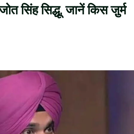
त सिंह सिद्धू, जानें किस जु़र्म