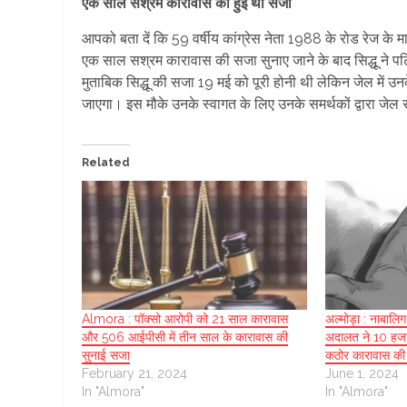
एक साल सश्रम कारावास की हुई थी सजा
आपको बता दें कि 59 वर्षीय कांग्रेस नेता 1988 के रोड रेज के म
एक साल सश्रम कारावास की सजा सुनाए जाने के बाद सिद्धू ने 
मुताबिक सिद्धू की सजा 19 मई को पूरी होनी थी लेकिन जेल में 
जाएगा। इस मौके उनके स्वागत के लिए उनके समर्थकों द्वारा जेल रो
Related
Almora : पॉक्सो आरोपी को 21 साल कारावास
अल्मोड़ा : नाबालिग 
और 506 आईपीसी में तीन साल के कारावास की
अदालत ने 10 हजार
सुनाई सजा
कठोर कारावास की
February 21, 2024
June 1, 2024
In "Almora"
In "Almora"