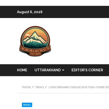
Skip
August 6, 2026
to
content
HOME
UTTARAKHAND
EDITOR’S CORNER
Home
News
Lines between natural and man-made dis
News