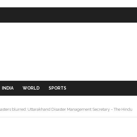
INDIA
WORLD
SPORTS
asters blurred: Uttarakhand Disaster Management Secretary – The Hindu