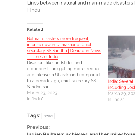
Lines between natural and man-made disasters 
Hindu
Related
Natural disasters more frequent,
intense now in Uttarakhand: Chief
secretary SS Sandhu | Dehradun News
– Times of India
Disasters like landslides and
cloudbursts are getting more frequent
and intense in Uttarakhand compared
to a decade ago, chief secretary SS
India: Several
Sandhu sai
including Jos
March 23, 2023
March 29, 20
In "India"
In "India"
Tags:
news
Continue
Previous:
Indian Railways achieves another milestone