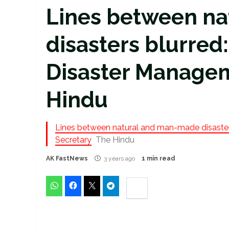
Lines between n
disasters blurred
Disaster Managem
Hindu
Lines between natural and man-made disaste
Secretary
The Hindu
AK FastNews
3 years ago
1 min read