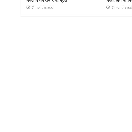
बदलाव को तैयार कांग्रेस
गश्त, लगाया पि
7 months ago
7 months ag