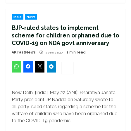
India
News
BJP-ruled states to implement
scheme for children orphaned due to
COVID-19 on NDA govt anniversary
AK FastNews
3 years ago
1 min read
New Delhi [India], May 22 (ANI): Bharatiya Janata
Party president JP Nadda on Saturday wrote to
all party-ruled states regarding a scheme for the
welfare of children who have been orphaned due
to the COVID-19 pandemic.