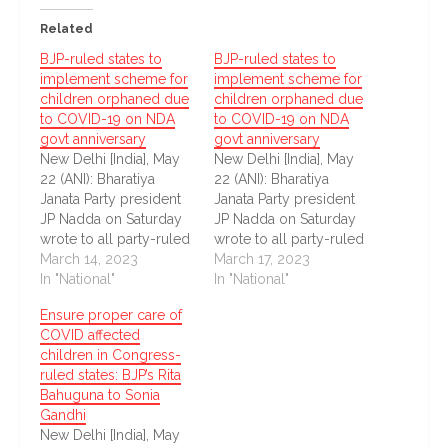
Related
BJP-ruled states to
BJP-ruled states to
implement scheme for
implement scheme for
children orphaned due
children orphaned due
to COVID-19 on NDA
to COVID-19 on NDA
govt anniversary
govt anniversary
New Delhi [India], May
New Delhi [India], May
22 (ANI): Bharatiya
22 (ANI): Bharatiya
Janata Party president
Janata Party president
JP Nadda on Saturday
JP Nadda on Saturday
wrote to all party-ruled
wrote to all party-ruled
states regarding a
March 14, 2023
states regarding a
March 17, 2023
scheme for the welfare
In "National"
scheme for the welfare
In "National"
of children who have
of children who have
Ensure proper care of
been orphaned due to
been orphaned due to
COVID affected
the COVID-19
the COVID-19
children in Congress-
pandemic.
pandemic.
ruled states: BJP’s Rita
Bahuguna to Sonia
Gandhi
New Delhi [India], May