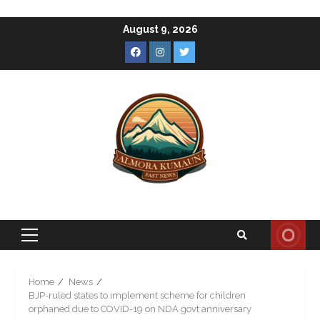
Skip
August 9, 2026
to
Facebook
Instagram
Twitter
content
Primary
Menu
Home
News
BJP-ruled states to implement scheme for children
orphaned due to COVID-19 on NDA govt anniversary