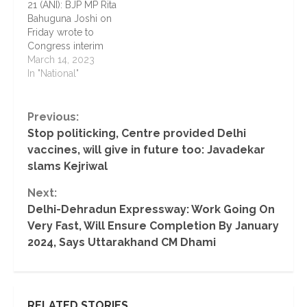
21 (ANI): BJP MP Rita
Bahuguna Joshi on
Friday wrote to
Congress interim
president Sonia Gandhi
March 14, 2023
urging her to ensure
In "National"
proper care of COVID
affected children in the
states ruled by her
Continue
Previous:
party.
Stop politicking, Centre provided Delhi
Reading
vaccines, will give in future too: Javadekar
slams Kejriwal
Next:
Delhi-Dehradun Expressway: Work Going On
Very Fast, Will Ensure Completion By January
2024, Says Uttarakhand CM Dhami
RELATED STORIES