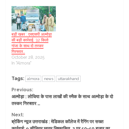
बड़ी खबर : एसएसपी अल्मोड़ा
की बड़ी कार्रवाई, 32 किलो
गांजा के साथ दो तस्कर
गिरफ्तार…
October 28, 2025
In "Almora"
Tags:
almora
news
uttarakhand
Continue
Previous:
अल्मोड़ा : लोधिया के पास लाखों की स्मैक के साथ अल्मोड़ा के दो
Reading
तस्कर गिरफ्तार …
Next:
ब्रेकिंग न्यूज उत्तराखंड : मेडिकल कॉलेज में रैगिंग पर सख्त
कार्रवाई: 9 सीनियर छात्र निष्कासित, 2 पर 50-50 हजार का