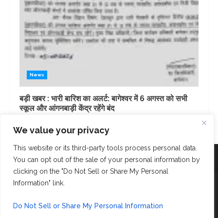
News
बड़ी खबर : भारी बारिश का अलर्ट: बागेश्वर में 6 अगस्त को सभी
स्कूल और आंगनबाड़ी केंद्र रहेंगे बंद
3 days ago
We value your privacy
This website or its third-party tools process personal data.
Facebook
Instagram
Twitter
You can opt out of the sale of your personal information by
clicking on the "Do Not Sell or Share My Personal
Copyright © AK Fast News 2023. Powered and Designed
Information" link.
by
Bloop Social Network
Do Not Sell or Share My Personal Information
Contact Us: 6397907972