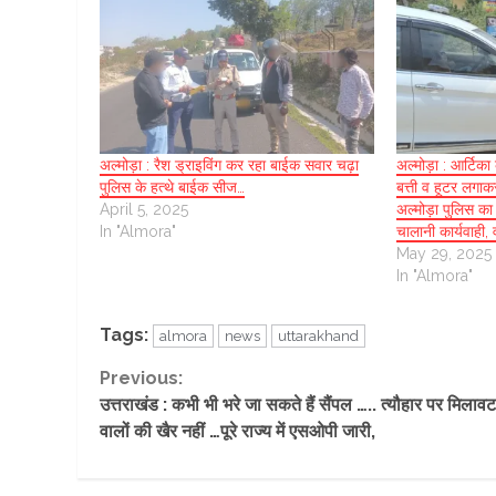
अल्मोड़ा : रैश ड्राइविंग कर रहा बाईक सवार चढ़ा
अल्मोड़ा : आर्टिका
पुलिस के हत्थे बाईक सीज…
बत्ती व हूटर लग
April 5, 2025
अल्मोड़ा पुलिस क
In "Almora"
चालानी कार्यवाही
May 29, 2025
In "Almora"
Tags:
almora
news
uttarakhand
Continue
Previous:
उत्तराखंड : कभी भी भरे जा सकते हैं सैंपल ….. त्यौहार पर मिलाव
Reading
वालों की खैर नहीं …पूरे राज्य में एसओपी जारी,