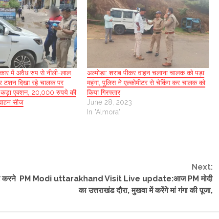
 कार में अवैध रुप से नीली-लाल
अल्मोड़ा: शराब पीकर वाहन चलाना चालक को पड़ा
ाकर टशन दिखा रहे चालक पर
महंगा, पुलिस ने एल्कोमीटर से चेकिंग कर चालक को
ा कड़ा एक्शन, 20,000 रुपये की
किया गिरफ्तार
, वाहन सीज
June 28, 2023
In "Almora"
Next:
ट करने
PM Modi uttarakhand Visit Live update:आज PM मोदी
का उत्तराखंड दौरा, मुखवा में करेंगे मां गंगा की पूजा,