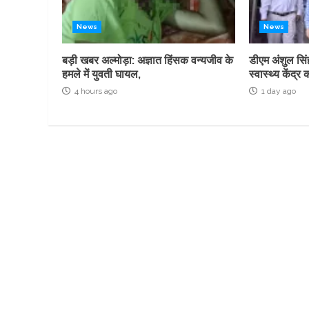
News
News
बड़ी खबर अल्मोड़ा: अज्ञात हिंसक वन्यजीव के
डीएम अंशुल सिं
हमले में युवती घायल,
स्वास्थ्य केंद
4 hours ago
1 day ago