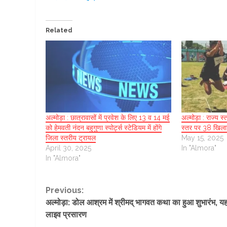
Related
अल्मोड़ा : छात्रावासों में प्रवेश के लिए 13 व 14 मई
अल्मोड़ा : राज्य स
को हेमवती नंदन बहुगुणा स्पोर्ट्स स्टेडियम में होंगे
स्तर पर 38 खिला
जिला स्तरीय ट्रायल
May 15, 2025
April 30, 2025
In "Almora"
In "Almora"
Continue
Previous:
अल्मोड़ा: डोल आश्रम में श्रीमद् भागवत कथा का हुआ शुभारंभ, यहां
Reading
लाइव प्रसारण