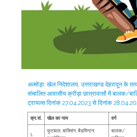
अल्मोड़ा: खेल निदेशालय, उत्तराखण्ड देहरादून के तत्
संचालित आवासीय क्रीड़ा छात्रावासों में बालक/बाल
ट्रायल्स दिनांक 27.04.2023 से दिनांक 28.04.202
क्र.सं.
खेल का नाम
वर्ग
फुटबाल, बाक्सिंग, बैडमिन्टन,
बालक/
1.