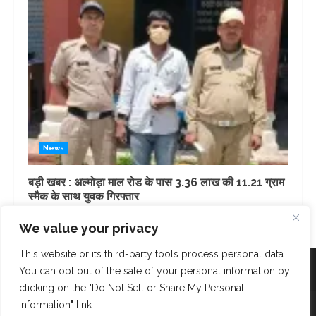
News
बड़ी खबर : अल्मोड़ा माल रोड के पास 3.36 लाख की 11.21 ग्राम
स्मैक के साथ युवक गिरफ्तार
1 day ago
We value your privacy
This website or its third-party tools process personal data.
Facebook
Instagram
Twitter
You can opt out of the sale of your personal information by
clicking on the "Do Not Sell or Share My Personal
Information" link.
Copyright © AK Fast News 2023. Powered and Designed