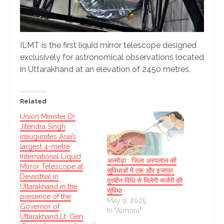
ILMT is the first liquid mirror telescope designed
exclusively for astronomical observations located
in Uttarakhand at an elevation of 2450 metres.
Related
Union Minister Dr
Jitendra Singh
inaugurates Asia’s
largest 4-metre
International Liquid
अल्मोड़ा : जिला अस्पताल की
Mirror Telescope at
सुविधाओं में एक और इजाफा,
Devasthal in
दूरबीन विधि से मिलेगी सर्जरी की
Uttarakhand in the
सुविधा
presence of the
May 9, 2025
Governor of
In "Almora"
Uttarakhand Lt. Gen