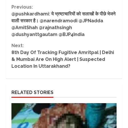
Continue
Previous:
@pushkardhami: ये भ्रष्टाचारियों को सलाखों के पीछे भेजने
Reading
वाली सरकार है। @narendramodi @JPNadda
@AmitShah @rajnathsingh
@dushyanttgautam @BJP4India
Next:
8th Day Of Tracking Fugitive Amritpal | Delhi
& Mumbai Are On High Alert | Suspected
Location In Uttarakhand?
RELATED STORIES