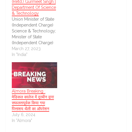
(Retd.) Gurmeet Singh |
Department Of Science
& Technology
Union Minister of State
(Independent Charge)
Science & Technology;
Minister of State
(Independent Charge)
Earth Sciences; MoS
March 27, 2023
PMO, Personnel, Public
In "India"
Grievances, Pensions,
Atomic Energy and
Space, Dr. Jitendra
Singh today
inaugurated Asia’s
largest 4-metre
Almora Breaking :
International Liquid
मेडिकल कालेज में दूरबीन द्वारा
Mirror Telescope at
सफलतापूर्वक किया गया
Devasthal in
पित्ताशय थैली का ऑपरेशन
Uttarakhand in the
July 6, 2024
presence of the
In "Almora"
Governor of
Uttarakhand…