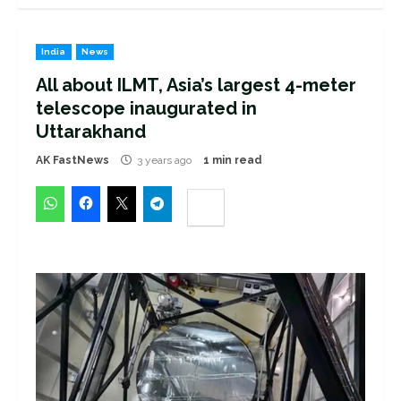
India
News
All about ILMT, Asia’s largest 4-meter
telescope inaugurated in
Uttarakhand
AK FastNews
3 years ago
1 min read