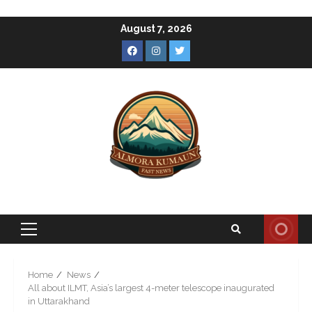
Skip
August 7, 2026
to
Facebook
Instagram
Twitter
content
Primary
Menu
Home
News
All about ILMT, Asia’s largest 4-meter telescope inaugurated
in Uttarakhand