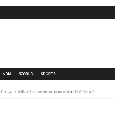
INDIA
WORLD
SPORTS
हले मिली 3400 जिलेटिन छड़ें, अराजक तत्व बड़ी वारदात को अंजाम देने की फ़िराक में