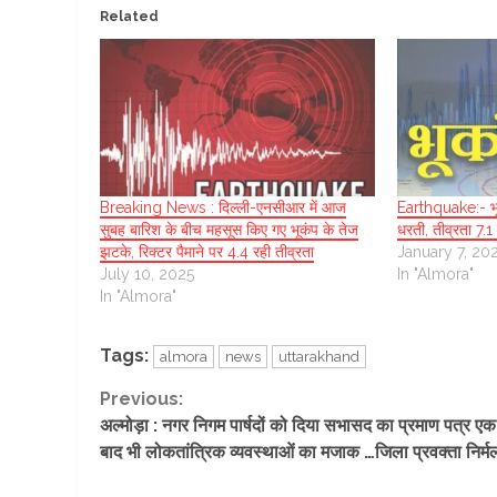
Related
Breaking News : दिल्ली-एनसीआर में आज
Earthquake:- भू
सुबह बारिश के बीच महसूस किए गए भूकंप के तेज
धरती, तीव्रता 7.1
झटके, रिक्टर पैमाने पर 4.4 रही तीव्रता
January 7, 20
July 10, 2025
In "Almora"
In "Almora"
Tags:
almora
news
uttarakhand
Continue
Previous:
अल्मोड़ा : नगर निगम पार्षदों को दिया सभासद का प्रमाण पत्र एक
Reading
बाद भी लोकतांत्रिक व्यवस्थाओं का मजाक …जिला प्रवक्ता निर्म