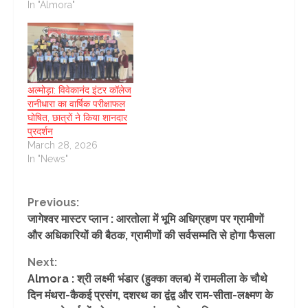
In "Almora"
अल्मोड़ा: विवेकानंद इंटर कॉलेज
रानीधारा का वार्षिक परीक्षाफल
घोषित, छात्रों ने किया शानदार
प्रदर्शन
March 28, 2026
In "News"
Continue
Previous:
जागेश्वर मास्टर प्लान : आरतोला में भूमि अधिग्रहण पर ग्रामीणों
Reading
और अधिकारियों की बैठक, ग्रामीणों की सर्वसम्मति से होगा फैसला
Next:
Almora : श्री लक्ष्मी भंडार (हुक्का क्लब) में रामलीला के चौथे
दिन मंथरा-कैकई प्रसंग, दशरथ का द्वंद्व और राम-सीता-लक्ष्मण के