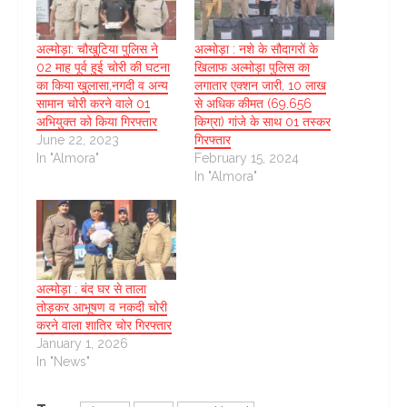
अल्मोड़ा: चौखुटिया पुलिस ने
अल्मोड़ा : नशे के सौदागरों के
02 माह पूर्व हुई चोरी की घटना
खिलाफ अल्मोड़ा पुलिस का
का किया खुलासा,नगदी व अन्य
लगातार एक्शन जारी, 10 लाख
सामान चोरी करने वाले 01
से अधिक कीमत (69.656
अभियुक्त को किया गिरफ्तार
किग्रा) गांजे के साथ 01 तस्कर
June 22, 2023
गिरफ्तार
In "Almora"
February 15, 2024
In "Almora"
अल्मोड़ा : बंद घर से ताला
तोड़कर आभूषण व नकदी चोरी
करने वाला शातिर चोर गिरफ्तार
January 1, 2026
In "News"