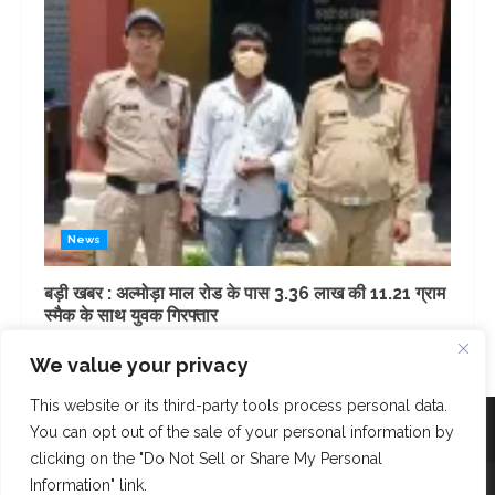
News
बड़ी खबर : अल्मोड़ा माल रोड के पास 3.36 लाख की 11.21 ग्राम
स्मैक के साथ युवक गिरफ्तार
1 day ago
We value your privacy
This website or its third-party tools process personal data.
Facebook
Instagram
Twitter
You can opt out of the sale of your personal information by
clicking on the "Do Not Sell or Share My Personal
Copyright © AK Fast News 2023. Powered and Designed
Information" link.