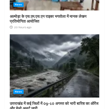
News
अल्मोड़ा के एस.एम.एस.एन राइका भगतोला में मानक लेखन
प्रतियोगिता आयोजित
20 hours ago
News
उत्तराखंड में कई जिलों में 09-10 अगस्त को भारी बारिश का ऑरेंज
और येलो अलर्ट जारी