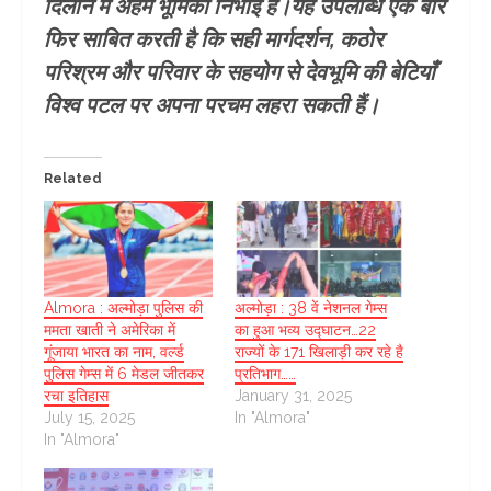
दिलाने में अहम भूमिका निभाई है।यह उपलब्धि एक बार
फिर साबित करती है कि सही मार्गदर्शन, कठोर
परिश्रम और परिवार के सहयोग से देवभूमि की बेटियाँ
विश्व पटल पर अपना परचम लहरा सकती हैं।
Related
Almora : अल्मोड़ा पुलिस की
अल्मोड़ा : 38 वें नेशनल गेम्स
ममता खाती ने अमेरिका में
का हुआ भव्य उद्घाटन…22
गूंजाया भारत का नाम, वर्ल्ड
राज्यों के 171 खिलाड़ी कर रहे है
पुलिस गेम्स में 6 मेडल जीतकर
प्रतिभाग……
रचा इतिहास
January 31, 2025
July 15, 2025
In "Almora"
In "Almora"