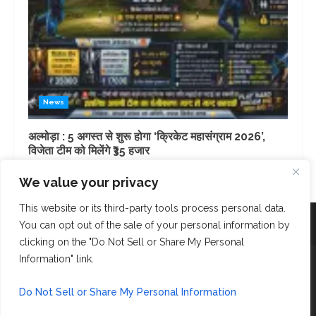
News
अल्मोड़ा : 5 अगस्त से शुरू होगा ‘क्रिकेट महासंग्राम 2026’,
विजेता टीम को मिलेंगे ₹35 हजार
2 days ago
We value your privacy
This website or its third-party tools process personal data.
Facebook
Instagram
Twitter
You can opt out of the sale of your personal information by
clicking on the "Do Not Sell or Share My Personal
Copyright © AK Fast News 2023. Powered and Designed
Information" link.
by
Bloop Social Network
Do Not Sell or Share My Personal Information
Contact Us: 6397907972