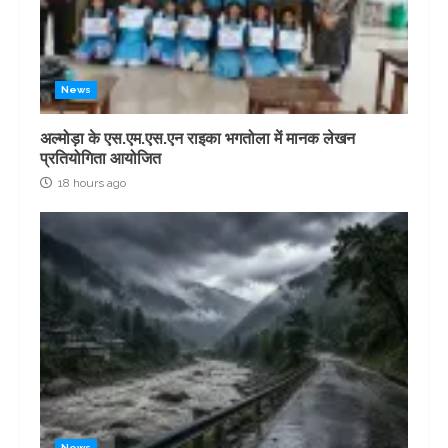
News
अल्मोड़ा के एस.एम.एस.एन राइका भगतोला में मानक लेखन
प्रतियोगिता आयोजित
18 hours ago
News