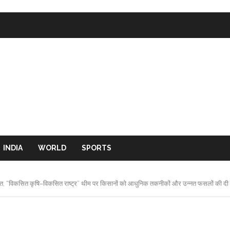
INDIA
WORLD
SPORTS
योजित, “विकसित कृषि–विकसित राष्ट्र” थीम पर किसानों को आधुनिक तकनीकों और उन्नत फसलों की द