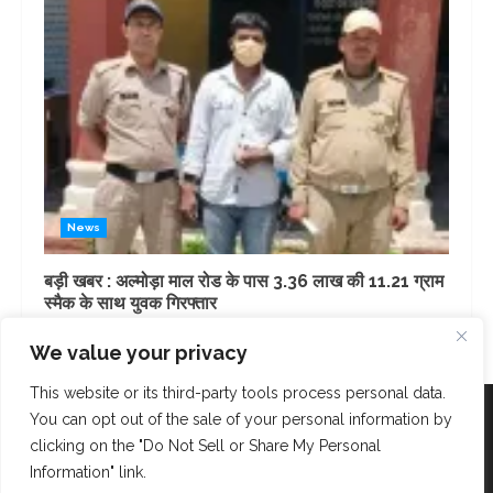
News
बड़ी खबर : अल्मोड़ा माल रोड के पास 3.36 लाख की 11.21 ग्राम
स्मैक के साथ युवक गिरफ्तार
1 day ago
We value your privacy
This website or its third-party tools process personal data.
Facebook
Instagram
Twitter
You can opt out of the sale of your personal information by
clicking on the "Do Not Sell or Share My Personal
Information" link.
Copyright © AK Fast News 2023. Powered and Designed