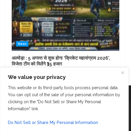
News
अल्मोड़ा : 5 अगस्त से शुरू होगा ‘क्रिकेट महासंग्राम 2026’,
विजेता टीम को मिलेंगे ₹35 हजार
4 days ago
We value your privacy
This website or its third-party tools process personal data.
Facebook
Instagram
Twitter
You can opt out of the sale of your personal information by
clicking on the "Do Not Sell or Share My Personal
Information" link.
Copyright © AK Fast News 2023. Powered and Designed
by
Bloop Social Network
Do Not Sell or Share My Personal Information
Contact Us: 6397907972