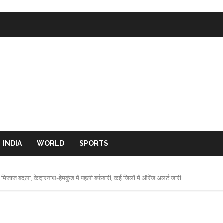
INDIA
WORLD
SPORTS
ाज बदला, केदारनाथ-हेमकुंड में पहली बर्फबारी, कई जिलों में ऑरेंज अलर्ट जारी