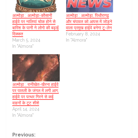
अल्मोड़ा : अल्मोड़ा-कौसानी
अल्मोड़ा : अल्मोड़ा, पिथौरागढ़
हाईवे पर नालियां चोक होने से
और चंपावत को आपस में जोड़ने
बारिश के पानी ने लोगो की बढ़ाई
वाला प्रमुख हाईवे बनेगा टू-लेन
दिक्कत
February 8, 2024
March 5, 2024
In "Almora"
In "Almora"
अल्मोड़ा : रानीखेत-खैरना हाईवे
पर पातली के जंगल में लगी आग,
हाईवे पर पत्थर गिरने से कई
वाहनों के टूट शीशे
April 14, 2024
In "Almora"
Continue
Previous: