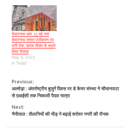
केदारनाथ धाम: 15 मई तक
केदारनाथ यात्रा पंजीकरण पर
लगी रोक, खराब मौसम के चलते
लिया फैसला
May 9, 2023
In "India"
Continue
Previous:
अल्मोड़ा : अंतर्राष्ट्रीय बुजुर्ग दिवस पर डे केयर संस्था ने चौघानपाटा
Reading
से एआईसी तक निकाली पैदल यात्रा
Next:
नैनीताल : सैलानियों की भीड़ ने बढ़ाई सरोवर नगरी की रौनक