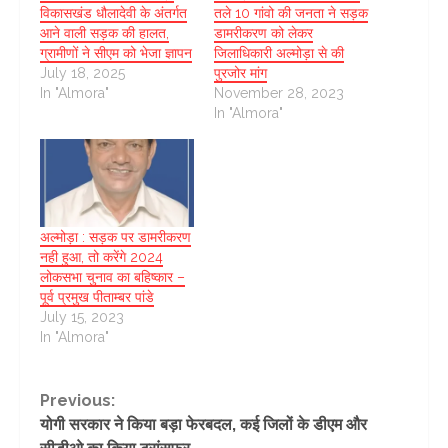
विकासखंड धौलादेवी के अंतर्गत
तले 10 गांवो की जनता ने सड़क
आने वाली सड़क की हालत,
डामरीकरण को लेकर
ग्रामीणों ने सीएम को भेजा ज्ञापन
जिलाधिकारी अल्मोड़ा से की
July 18, 2025
पुरजोर मांग
In "Almora"
November 28, 2023
In "Almora"
अल्मोड़ा : सड़क पर डामरीकरण
नही हुआ, तो करेंगे 2024
लोकसभा चुनाव का बहिष्कार –
पूर्व प्रमुख पीताम्बर पांडे
July 15, 2023
In "Almora"
Continue
Previous:
योगी सरकार ने किया बड़ा फेरबदल, कई जिलों के डीएम और
Reading