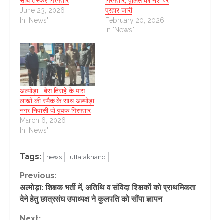
साथ तस्कर गिरफ्तार
गिरफ्तार, पुलिस का नशे पर
June 23, 2026
प्रहार जारी
In "News"
February 20, 2026
In "News"
अल्मोड़ा : बेस तिराहे के पास
लाखों की स्मैक के साथ अल्मोड़ा
नगर निवासी दो युवक गिरफ्तार
March 6, 2026
In "News"
Tags:
news
uttarakhand
Continue
Previous:
अल्मोड़ा: शिक्षक भर्ती में, अतिथि व संविदा शिक्षकों को प्राथमिकता
Reading
देने हेतु छात्रसंघ उपाध्यक्ष ने कुलपति को सौंपा ज्ञापन
Next: